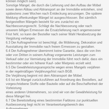
können möglich sein).
Sonstige Mängel, die durch die Lieferung und den Aufbau der Möbel
sowie deren Abbau und Abtransport an der Immobilie entstehen, sind
spätestens zwei Wochen nach Entdeckung anzuzeigen. Die spätere
Meldung offenkundiger Mängel ist ausgeschlossen. Bei sämtlich
festgestellten Mängeln besteht für uns zunächst ein
Nachbesserungsrecht. Schlägt die Nachbesserung oder nach
unserem billigen Ermessen die Ersatzlieferung nach angemessener
Frist fehl, so kann der Besteller nach seiner Wahl Herabsetzung der
Vergütung verlangen.
6.3 Der Auftragnehmer ist berechtigt, die Möblierung, Dekoration und
Ausstattung der Immobilie nach freiem Ermessen zu gestalten.
6.4 Der Auftragnehmer übernimmt keine Garantie, dass die von ihm
oder von Dritten in seinem Auftrag vorgenannte Leistungen zum
Verkauf oder zur Vermietung der Immobilie führt noch dafür, dass ein
bestimmter oder ein höherer Kauf- oder Mietpreis erzielt wird.
6.5 Die Gewährleistungsansprüche wegen eines Mangels verjähren
in der regelmäßigen Verjährungsfrist nach BGB.
Die Verjährung beginnt mit dem Abtransport der Möbel.
6.6 Ist ein Mangel zurückzuführen auf Anordnung des Bestellers, auf
vorgeschriebene Stoffe oder Bauteile oder auf die Beschaffenheit der
Vorleistung
eines anderen Unternehmers, so sind wir von der Gewährleistung für
diese Mängel frei.
6.7 Die Bereitstellung eines bestimmten Farbtons zur punktuellen
Ausbesserung liegt nicht im Verantwortungsbereich des
Auftragnehmers.