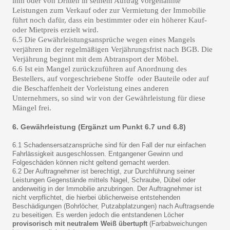
ihm oder von Dritten in seinem Auftrag vorgenannte
Leistungen zum Verkauf oder zur
Vermietung der Immobilie
führt noch
dafür, dass ein bestimmter oder ein höherer Kauf-
oder Mietpreis erzielt wird.
6.5 Die Gewährleistungsansprüche wegen eines Mangels
verjähren in der regelmäßigen Verjährungsfrist nach BGB. Die
Verjährung beginnt mit dem Abtransport der Möbel.
6.6 Ist ein Mangel zurückzuführen auf Anordnung des
Bestellers, auf vorgeschriebene Stoffe oder Bauteile oder auf
die Beschaffenheit der Vorleistung eines anderen
Unternehmers, so sind wir von der Gewährleistung für diese
Mängel frei.
6. Gewährleistung
(Ergänzt um Punkt 6.7 und 6.8)
6.1 Schadensersatzansprüche sind für den Fall der nur einfachen
Fahrlässigkeit ausgeschlossen. Entgangener Gewinn und
Folgeschäden können nicht geltend gemacht werden.
6.2 Der Auftragnehmer ist berechtigt, zur Durchführung seiner
Leistungen Gegenstände mittels Nagel, Schraube, Dübel oder
anderweitig in der Immobilie anzubringen. Der Auftragnehmer ist
nicht verpflichtet, die hierbei üblicherweise entstehenden
Beschädigungen (Bohrlöcher, Putzabplatzungen) nach Auftragsende
zu beseitigen. Es werden jedoch die entstandenen Löcher
provisorisch mit neutralem Weiß übertupft
(Farbabweichungen